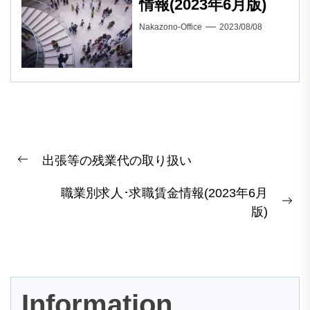
情報(2023年6月版)
Nakazono-Office
2023/08/08
投
出張等の残業代の取り扱い
稿
Previous
post:
ナ
職業別求人･求職賃金情報(2023年6月
Ne
ビ
版)
pos
ゲ
ー
シ
Information
ョ