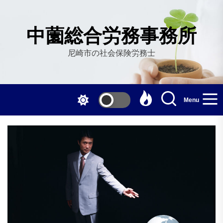
Skip
to
the
中薗総合労務事務所
content
尼崎市の社会保険労務士
Menu