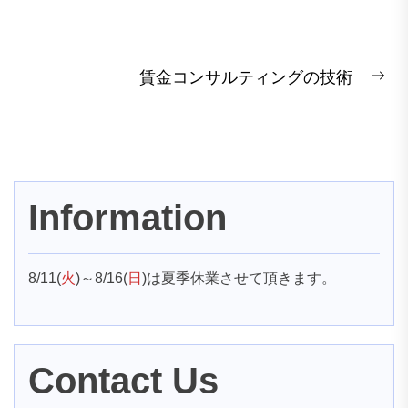
投
賃金コンサルティングの技術
稿
Ne
pos
ナ
ビ
ゲ
ー
Information
シ
ョ
8/11(
火
)～8/16(
日
)は夏季休業させて頂きます。
ン
Contact Us