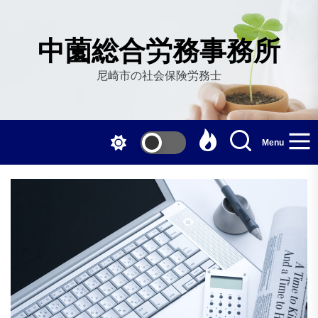
Skip
to
the
中薗総合労務事務所
content
尼崎市の社会保険労務士
Menu