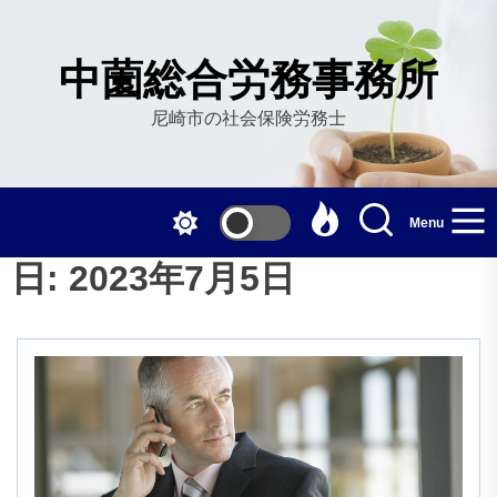
Skip
to
the
中薗総合労務事務所
content
尼崎市の社会保険労務士
Menu
日:
2023年7月5日