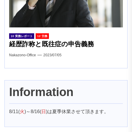
10 実務レポート
12 労務
経歴詐称と既往症の申告義務
Nakazono-Office
2023/07/05
Information
8/11(
火
)～8/16(
日
)は夏季休業させて頂きます。